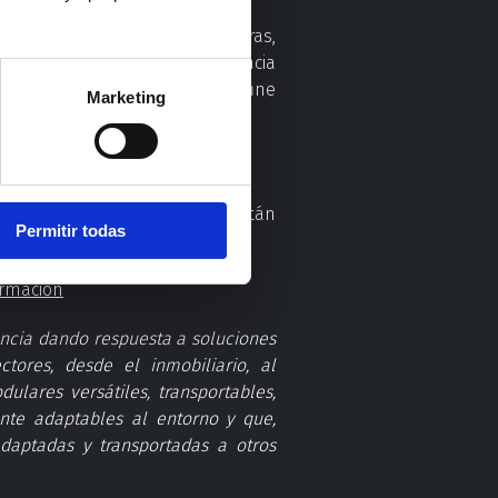
nes que reutilizan estructuras,
no es casualidad. Es coherencia
: es la decisión técnica que define
Marketing
ta de cuántos proyectos aún están
Permitir todas
ormación
ncia dando respuesta a soluciones
tores, desde el inmobiliario, al
ulares versátiles, transportables,
mente adaptables al entorno y que,
daptadas y transportadas a otros