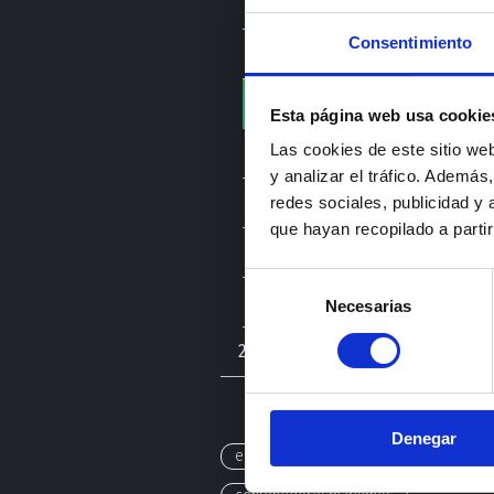
Julio
Consentimiento
Junio
Mayo
Esta página web usa cookie
Las cookies de este sitio we
Abril
y analizar el tráfico. Ademá
Marzo
redes sociales, publicidad y
que hayan recopilado a parti
Febrero
Selección
Enero
Necesarias
de
consentimiento
2023
Denegar
emod
arquitecturamodular