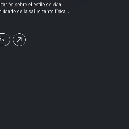
ización sobre el estilo de vida
 cuidado de la salud tanto física
l se materializa cada vez en la
ión del deporte a nuestras rutinas
 de ocio y desconexión, jugando
r en nuestro bienestar.
ÁS