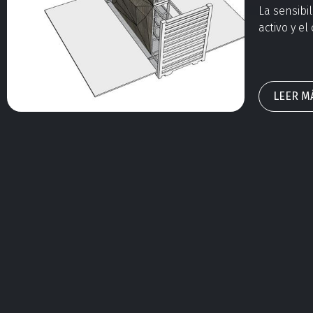
La sensibil
activo y el
como menta
incorporac
como forma
muy a favo
LEER M