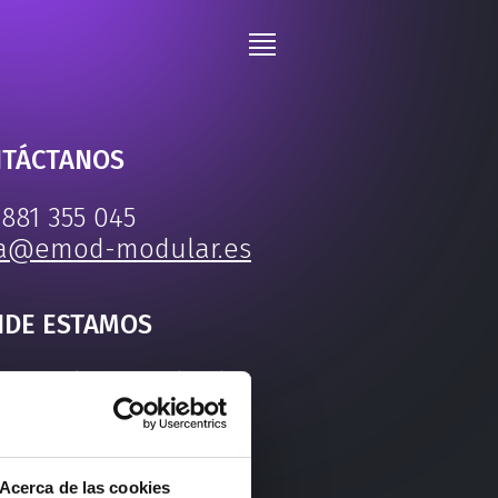
TÁCTANOS
 881 355 045
a@emod-modular.es
DE ESTAMOS
Xestal H10. Pol. Vilar
Colo
2 - Vilar do Colo -
anas
Acerca de las cookies