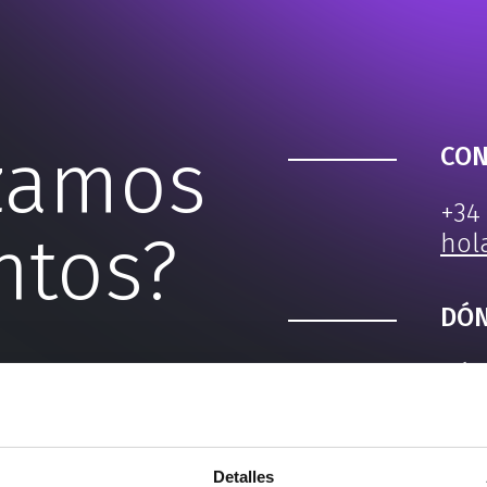
zamos
CON
+34
ntos?
hol
DÓN
Rúa 
do 
1561
Cab
Detalles