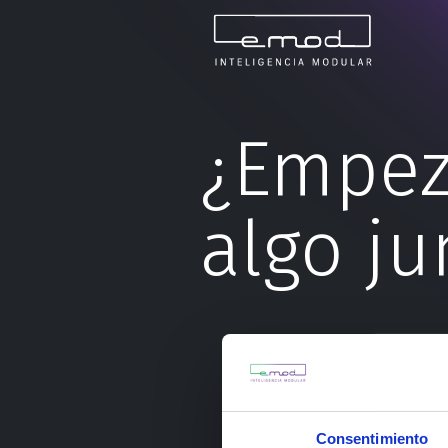
¿Empe
algo ju
Consentimiento