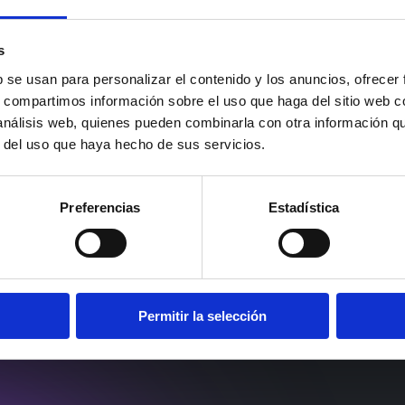
A C
s
VE
b se usan para personalizar el contenido y los anuncios, ofrecer
s, compartimos información sobre el uso que haga del sitio web 
 análisis web, quienes pueden combinarla con otra información q
SÍG
r del uso que haya hecho de sus servicios.
Preferencias
Estadística
EMOD
SOLUCIONES
PROYECTO
Permitir la selección