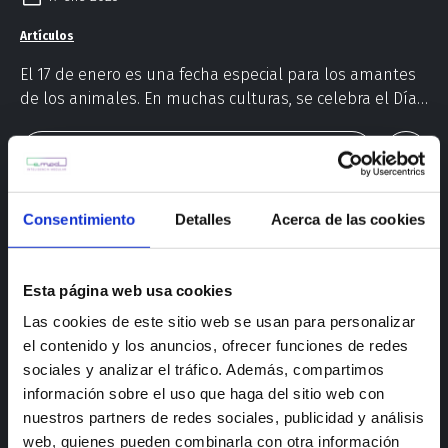
Artículos
El 17 de enero es una fecha especial para los amantes
de los animales. En muchas culturas, se celebra el Día
de San Antón, reconocido como su patrón, y así
tenemos la excusa perfecta para hablar de ellos.
LEER MÁS
Consentimiento
Detalles
Acerca de las cookies
Esta página web usa cookies
Las cookies de este sitio web se usan para personalizar
el contenido y los anuncios, ofrecer funciones de redes
sociales y analizar el tráfico. Además, compartimos
información sobre el uso que haga del sitio web con
nuestros partners de redes sociales, publicidad y análisis
web, quienes pueden combinarla con otra información