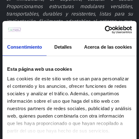
Proporcionamos estructuras modulares versátiles,
transportables, durables y resistentes, listas para su
implantación, fácilmente adaptables al entorno y que,
cuando cumplan su función, pueden reutilizarse y ser
readaptadas y transportadas a otros lugares.
Consentimiento
Detalles
Acerca de las cookies
Creamos espacios únicos para campañas itinerantes,
‘roadshows’ para grandes marcas, espacios efímeros,
gimnasios al aire libre, o aparcamientos para vehículos
Esta página web usa cookies
eléctricos para ayuntamientos.
Las cookies de este sitio web se usan para personalizar
Convertimos tus ideas en realidad.
el contenido y los anuncios, ofrecer funciones de redes
sociales y analizar el tráfico. Además, compartimos
información sobre el uso que haga del sitio web con
arquitecturamodular
espaciosmodulares
nuestros partners de redes sociales, publicidad y análisis
web, quienes pueden combinarla con otra información
que les haya proporcionado o que hayan recopilado a
COMPARTIR
partir del uso que haya hecho de sus servicios.