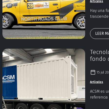
Artículos
Hay una f
trasciende
Es la que e
cerradas y
LEER M
une velocid
Tecnol
fondo 
15 jul 2
Artículos
ACSM es u
referencia
especializ
avanzados 