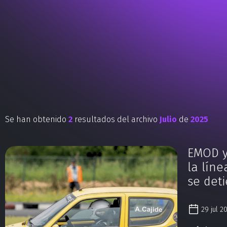
Se han obtenido
2
resultados del archivo
Julio
de
2025
EMOD y
la lín
se det
29 jul 2