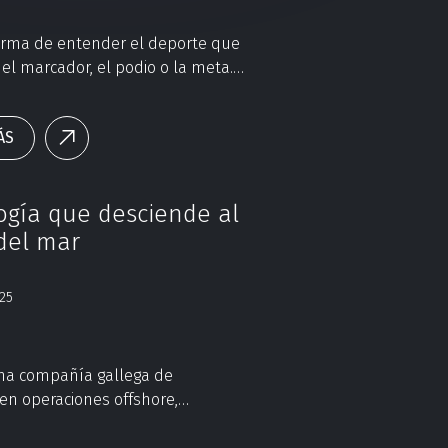
orma de entender el deporte que
 el marcador, el podio o la meta.
lige circuitos de tierra, curvas
 calles mojadas. Una apuesta que
ÁS
ad, resistencia y estrategia.
ogía que desciende al
del mar
025
na compañía gallega de
 en operaciones offshore,
ada en servicios submarinos
para infraestructuras críticas de