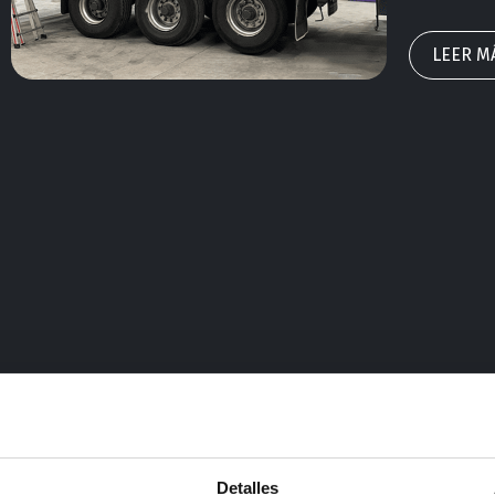
energía y 
acción no s
LEER M
Detalles