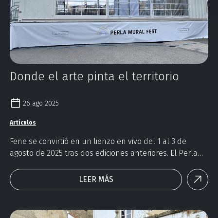
Donde el arte pinta el territorio
26 ago 2025
Artículos
Fene se convirtió en un lienzo en vivo del 1 al 3 de
agosto de 2025 tras dos ediciones anteriores. El Perla
Mural Fest volvió a llenar de color con nuevos murales
firmados por Diego As, Wedo Goás y David Barrera.
LEER MÁS