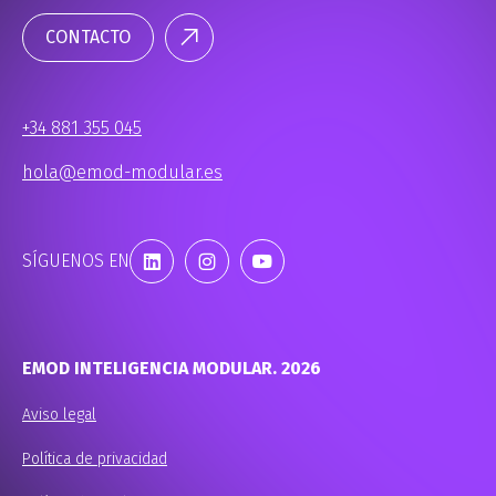
CONTACTO
+34 881 355 045
hola@emod-modular.es
SÍGUENOS EN
EMOD INTELIGENCIA MODULAR. 2026
Aviso legal
Política de privacidad