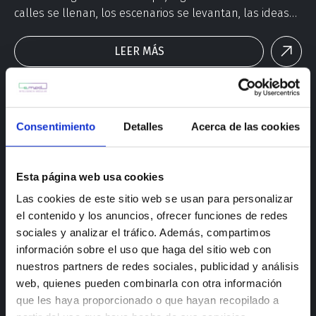
calles se llenan, los escenarios se levantan, las ideas
hierven y los eventos surgen como tormentas de
creatividad. Este verano tenemos presencia donde la
LEER MÁS
energía y el compromiso se encuentran.
Consentimiento
Detalles
Acerca de las cookies
Esta página web usa cookies
Las cookies de este sitio web se usan para personalizar
el contenido y los anuncios, ofrecer funciones de redes
sociales y analizar el tráfico. Además, compartimos
información sobre el uso que haga del sitio web con
nuestros partners de redes sociales, publicidad y análisis
web, quienes pueden combinarla con otra información
que les haya proporcionado o que hayan recopilado a
Solidarity Fest: Arrimar el hombro es