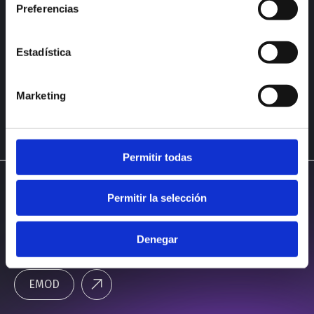
Preferencias
LÍNEA HORECA
Estadística
LÍNEA INDUSTRIAL
LÍNEA PETS
Marketing
Permitir todas
Permitir la selección
Denegar
EMOD