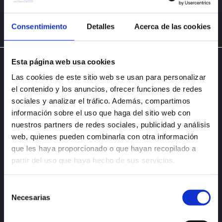
Consentimiento
Detalles
Acerca de las cookies
Esta página web usa cookies
Las cookies de este sitio web se usan para personalizar
el contenido y los anuncios, ofrecer funciones de redes
Conoce todas
sociales y analizar el tráfico. Además, compartimos
información sobre el uso que haga del sitio web con
nuestras líneas
nuestros partners de redes sociales, publicidad y análisis
web, quienes pueden combinarla con otra información
que les haya proporcionado o que hayan recopilado a
partir del uso que haya hecho de sus servicios.
LÍNEA ACCIÓN
Selección
LÍNEA URBAN
Necesarias
de
consentimiento
LÍNEA HÁBITAT