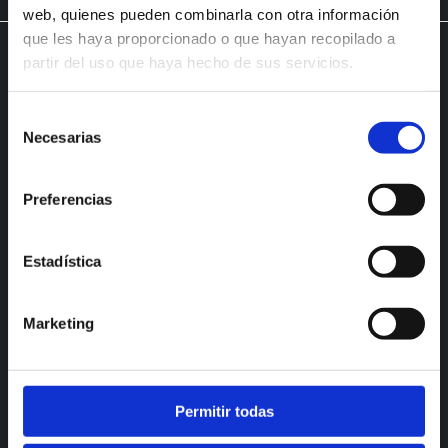
web, quienes pueden combinarla con otra información
que les haya proporcionado o que hayan recopilado a
partir del uso que haya hecho de sus servicios.
Conoce todas
Selección
Necesarias
de
nuestras líneas
consentimiento
Preferencias
Estadística
LÍNEA ACCIÓN
LÍNEA URBAN
Marketing
LÍNEA HÁBITAT
LÍNEA HORECA
Permitir todas