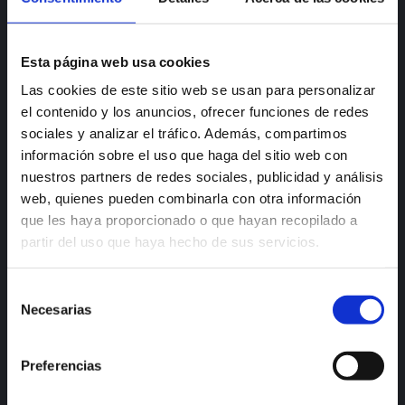
Esta página web usa cookies
Conoce todas
Las cookies de este sitio web se usan para personalizar
nuestras líneas
el contenido y los anuncios, ofrecer funciones de redes
sociales y analizar el tráfico. Además, compartimos
información sobre el uso que haga del sitio web con
nuestros partners de redes sociales, publicidad y análisis
web, quienes pueden combinarla con otra información
LÍNEA ACCIÓN
que les haya proporcionado o que hayan recopilado a
partir del uso que haya hecho de sus servicios.
LÍNEA URBAN
Selección
LÍNEA HÁBITAT
Necesarias
de
consentimiento
LÍNEA HORECA
Preferencias
LÍNEA INDUSTRIAL