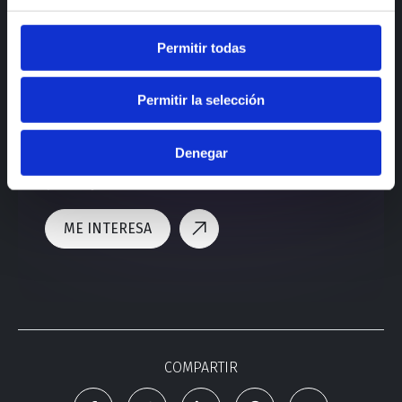
Permitir todas
Permitir la selección
¿Te gustaría realizar un
Denegar
proyecto como este?
ME INTERESA
COMPARTIR